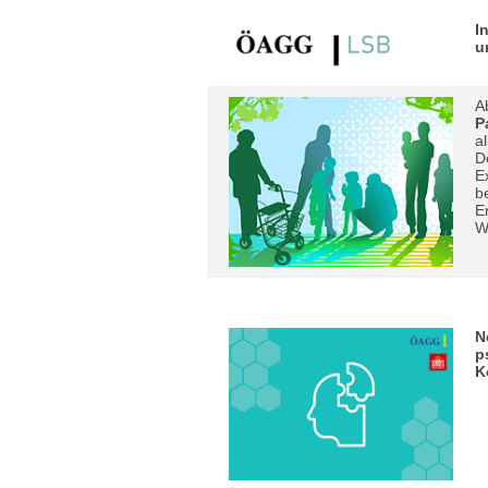
I
u
A
P
a
D
E
b
E
W
N
p
K