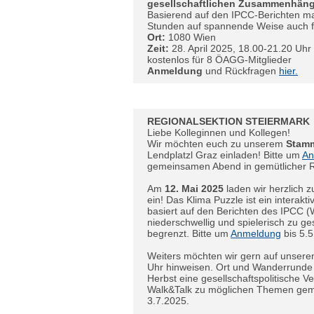
gesellschaftlichen Zusammenhän
Basierend auf den IPCC-Berichten ma
Stunden auf spannende Weise auch für
Ort:
1080 Wien
Zeit:
28. April 2025, 18.00-21.20 Uh
kostenlos für 8 ÖAGG-Mitglieder
Anmeldung
und Rückfragen
hier.
REGIONALSEKTION STEIERMARK
Liebe Kolleginnen und Kollegen!
Wir möchten euch zu unserem
Stamm
Lendplatzl Graz einladen! Bitte um
An
gemeinsamen Abend in gemütlicher 
Am
12. Mai 2025
laden wir herzlich 
ein! Das Klima Puzzle ist ein interakt
basiert auf den Berichten des IPCC (W
niederschwellig und spielerisch zu ge
begrenzt. Bitte um
Anmeldung
bis 5.5
Weiters möchten wir gern auf unser
Uhr hinweisen. Ort und Wanderrunde
Herbst eine gesellschaftspolitische 
Walk&Talk zu möglichen Themen ge
3.7.2025.