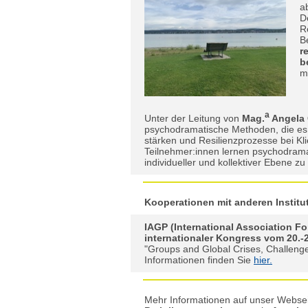
a
D
R
B
r
b
m
a
Unter der Leitung von
Mag.
Angela 
psychodramatische Methoden, die es 
stärken und Resilienzprozesse bei Kl
Teilnehmer:innen lernen psychodrama
individueller und kollektiver Ebene zu
Kooperationen mit anderen Institu
IAGP (International Association 
internationaler Kongress vom 20.-
"Groups and Global Crises, Challenge
Informationen finden Sie
hier.
Mehr Informationen auf unser Webse