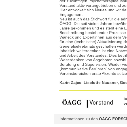
der zukünftigen Psychotherapieausb
Vorstand aktiv vorangetrieben und ze
Hier entwickelt sich Neues und wir d
Engagement.
Neu ist auch das Stichwort für die ad
ÖAGG. Die seit vielen Jahren bewährten
Jahre gekommen und es steht eine E
Beschreibung bestehender Prozesse 
Waneck und Expertinnen aus dem Vere
für eine (technische) Aktualisierung
Generalsekretariats geschaffen werd
Inhaltlich weiterdenken ist eine Notwe
und Arbeit des Vorstandes. Dies betrif
Weiterdenken von Angeboten sowohl i
Beratung und Supervision. Wieder woll
„kommunikative Berühren“ von engagi
Vereinsbereichen erste Akzente setze
Karin Zajec, Liselotte Nausner, Ge
I
v
Informationen zu den
ÖAGG FORSC