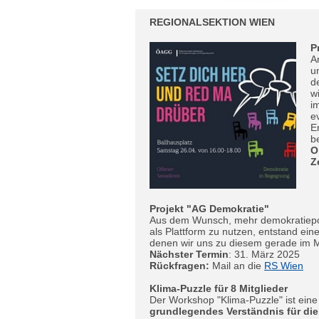
REGIONALSEKTION WIEN
P
A
u
d
w
i
e
E
b
O
Z
Projekt "AG Demokratie"
Aus dem Wunsch, mehr demokratiepol
als Plattform zu nutzen, entstand ein
denen wir uns zu diesem gerade im 
Nächster Termin
: 31. März 2025
Rückfragen:
Mail an die
RS Wien
Klima-Puzzle für 8 Mitglieder
Der Workshop "Klima-Puzzle" ist eine k
grundlegendes Verständnis für di