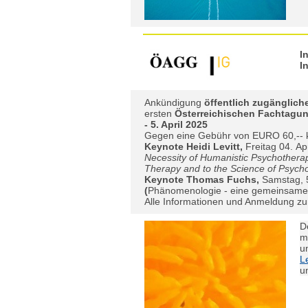
I
I
Ankündigung
öffentlich zugänglich
ersten
Österreichischen Fachtagu
- 5. April 2025
Gegen eine Gebühr von EURO 60,-- 
Keynote Heidi Levitt,
Freitag 04. Ap
Necessity of Humanistic Psychotherapy
Therapy and to the Science of Psych
Keynote Thomas Fuchs,
Samstag, 5
(
Phänomenologie - eine gemeinsame 
Alle Informationen und Anmeldung zur 
D
m
u
L
u