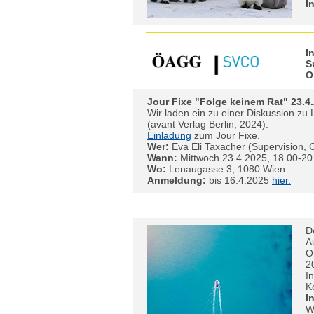
I
I
S
O
Jour Fixe "Folge keinem Rat" 23.4
Wir laden ein zu einer Diskussion zu
(avant Verlag Berlin, 2024).
Einladung
zum Jour Fixe.
Wer:
Eva Eli Taxacher (Supervision, 
Wann:
Mittwoch 23.4.2025, 18.00-20
Wo:
Lenaugasse 3, 1080 Wien
Anmeldung:
bis 16.4.2025
hier.
D
A
O
2
I
K
I
W