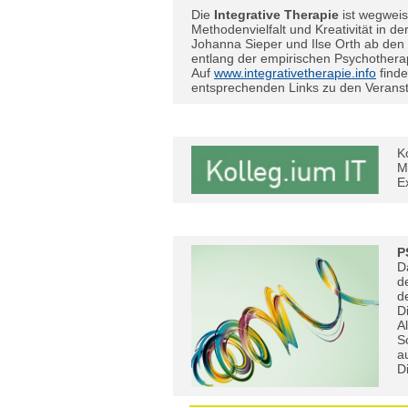
Die
Integrative Therapie
ist wegweis
Methodenvielfalt und Kreativität in de
Johanna Sieper und Ilse Orth ab den
entlang der empirischen Psychothera
Auf
www.integrativetherapie.info
find
entsprechenden Links zu den Veranst
K
M
E
P
D
d
d
D
A
S
a
D