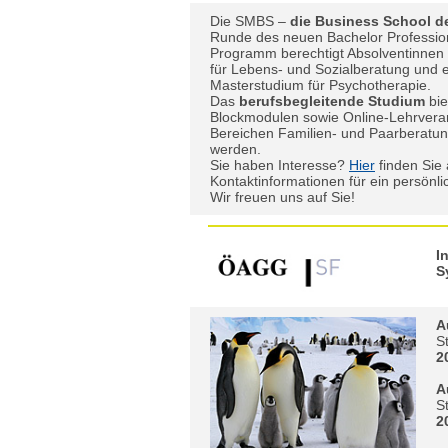
Die SMBS –
die Business School de
Runde des neuen Bachelor Profession
Programm berechtigt Absolventinnen
für Lebens- und Sozialberatung und
Masterstudium für Psychotherapie.
Das
berufsbegleitende Studium
bie
Blockmodulen sowie Online-Lehrvera
Bereichen Familien- und Paarberatu
werden.
Sie haben Interesse?
Hier
finden Sie 
Kontaktinformationen für ein persönl
Wir freuen uns auf Sie!
I
S
A
S
2
A
S
2