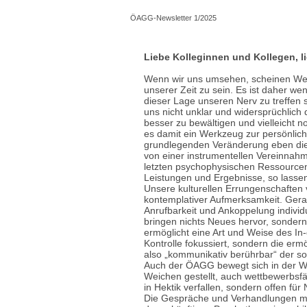
ÖAGG-Newsletter 1/2025
Liebe Kolleginnen und Kollegen, l
Wenn wir uns umsehen, scheinen Wet
unserer Zeit zu sein. Es ist daher we
dieser Lage unseren Nerv zu treffen s
uns nicht unklar und widersprüchlich
besser zu bewältigen und vielleicht n
es damit ein Werkzeug zur persönlich
grundlegenden Veränderung eben die
von einer instrumentellen Vereinnah
letzten psychophysischen Ressource
Leistungen und Ergebnisse, so lassen
Unsere kulturellen Errungenschaften v
kontemplativer Aufmerksamkeit. Gerad
Anrufbarkeit und Ankoppelung individu
bringen nichts Neues hervor, sondern
ermöglicht eine Art und Weise des In
Kontrolle fokussiert, sondern die erm
also „kommunikativ berührbar“ der s
Auch der ÖAGG bewegt sich in der We
Weichen gestellt, auch wettbewerbsfäh
in Hektik verfallen, sondern offen für
Die Gespräche und Verhandlungen mi