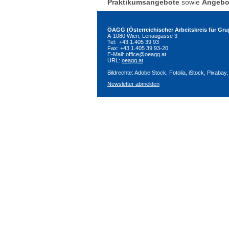
Praktikumsangebote
sowie
Angebot
ÖAGG (Österreichischer Arbeitskreis für G
A-1080 Wien, Lenaugasse 3
Tel: +43.1.405 39 93
Fax: +43.1.405 39 93-20
E-Mail:
office@oeagg.at
URL:
oeagg.at
Bildrechte: Adobe Stock, Fotolia, iStock, Pixabay
Newsletter abmelden